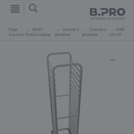
Page
BPRO
Chariots à
Chariots à
RWR
d’accueil
Product catalog
glissières
glissières
160-20
...