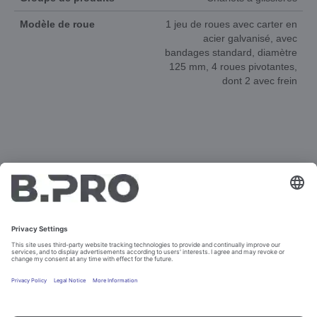
Modèle de roue
1 jeu de roues avec carter en
acier galvanisé, avec
bandages standard, diamètre
125 mm, 4 roues pivotantes,
dont 2 avec frein
DOCUMENTS
ANIMATION 3D
PIÈCES DE RECHANGE