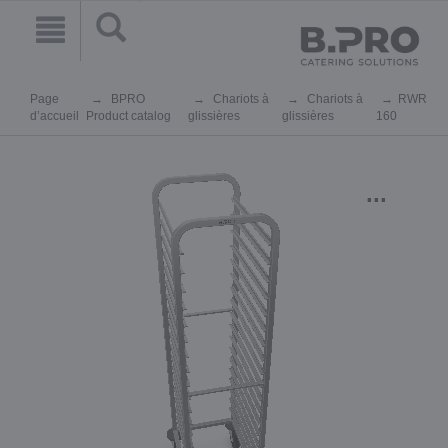
Page
BPRO
Chariots à
Chariots à
RWR
d’accueil
Product catalog
glissières
glissières
160
...