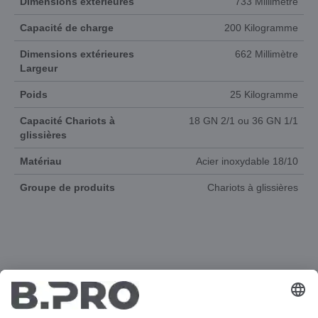
Dimensions extérieures
733 Millimètre
Capacité de charge
200 Kilogramme
Dimensions extérieures
662 Millimètre
Largeur
Poids
25 Kilogramme
Capacité Chariots à
18 GN 2/1 ou 36 GN 1/1
glissières
Matériau
Acier inoxydable 18/10
Groupe de produits
Chariots à glissières
DOCUMENTS