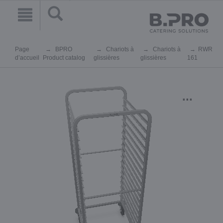
Page
BPRO
Chariots à
Chariots à
RWR
d’accueil
Product catalog
glissières
glissières
161
...