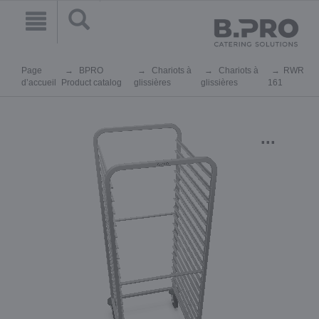
Page
BPRO
Chariots à
Chariots à
RWR
d’accueil
Product catalog
glissières
glissières
161
...