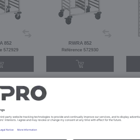
 852
RWRA 852
e 572929
Référence 572930