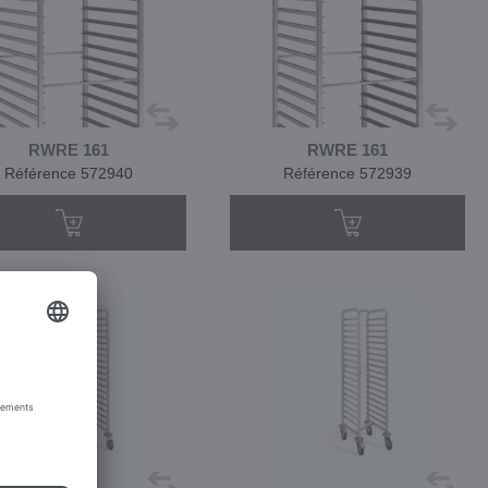
RWRE 161
RWRE 161
Référence 572940
Référence 572939