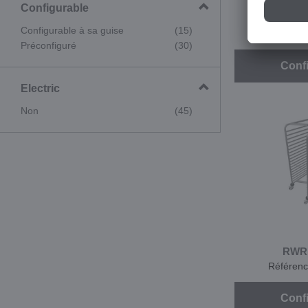
Configurable
RWR
Configurable à sa guise
(15)
Référen
Préconfiguré
(30)
Conf
Electric
Non
(45)
RWR
Référen
Conf