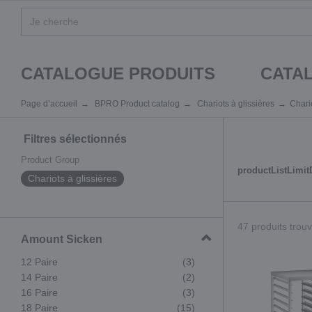
CATALOGUE PRODUITS
CATA
Page d’accueil
BPRO Product catalog
Chariots à glissières
Chario
Filtres sélectionnés
Product Group
productListLimi
Chariots à glissières
47 produits trou
Amount Sicken
12 Paire
(3)
14 Paire
(2)
16 Paire
(3)
18 Paire
(15)