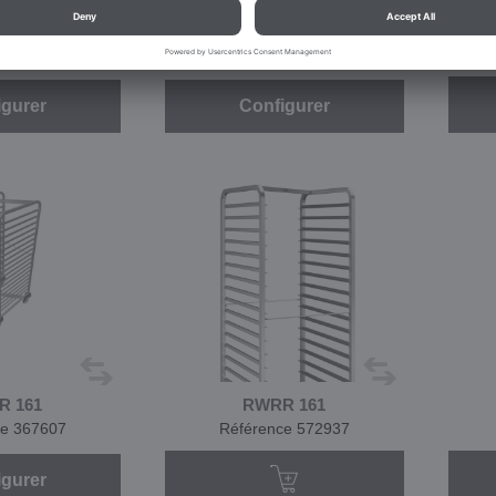
E 161
RWRR 160
ce 367608
Référence 392791
igurer
Configurer
R 161
RWRR 161
ce 367607
Référence 572937
igurer