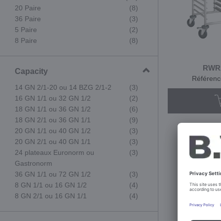
20 Paire
(8)
36 Paire
(3)
5 Paire
(2)
8 Paire
(8)
RWRA
Capacity
Référenc
14 GN 2/1-20 ou 14 BZG 2/1-2
(3)
16 GN 1/1 ou 32 GN 1/2
(2)
18 GN 1/1 ou 36 GN 1/2
(6)
18 GN 2/1 ou 36 GN 1/1
(9)
20 GN 1/1 ou 40 GN 1/2
(3)
20 GN 2/1 ou 40 GN 1/1
(3)
24 plateaux Euronorm ou
(3)
Gastronorm
36 GN 1/1 ou 72 GN 1/2
(3)
8 GN 1/1 ou 16 GN 1/2
(4)
8 GN 2/1 ou 16 GN 1/1
(4)