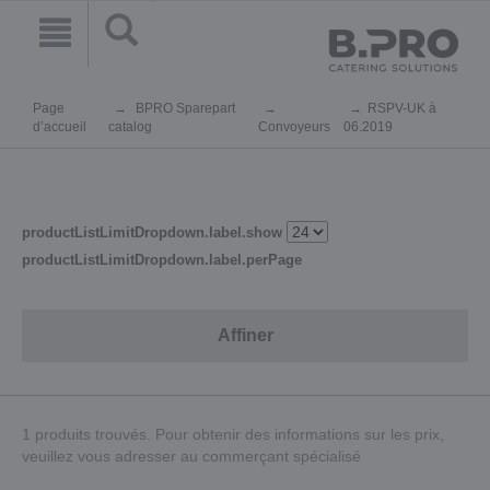
Page
BPRO Sparepart
RSPV-UK à
d’accueil
catalog
Convoyeurs
06.2019
productListLimitDropdown.label.show
productListLimitDropdown.label.perPage
Affiner
1 produits trouvés. Pour obtenir des informations sur les prix,
veuillez vous adresser au commerçant spécialisé