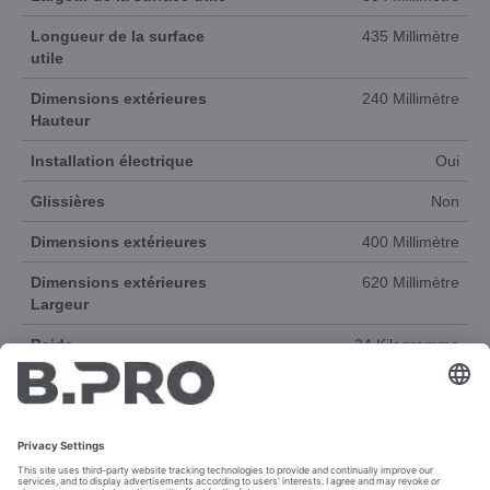
Longueur de la surface
435 Millimètre
utile
Dimensions extérieures
240 Millimètre
Hauteur
Installation électrique
Oui
Glissières
Non
Dimensions extérieures
400 Millimètre
Dimensions extérieures
620 Millimètre
Largeur
Poids
34 Kilogramme
Plage de température à
250 °C
Plage de température de
80 °C
Matériau
Acier inoxydable 18/10