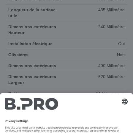
Longueur de la surface
435 Millimètre
utile
Dimensions extérieures
240 Millimètre
Hauteur
Installation électrique
Oui
Glissières
Non
Dimensions extérieures
400 Millimètre
Dimensions extérieures
620 Millimètre
Largeur
Poids
31 Kilogramme
Plage de température à
250 °C
Plage de température de
80 °C
Matériau
Acier inoxydable 18/10