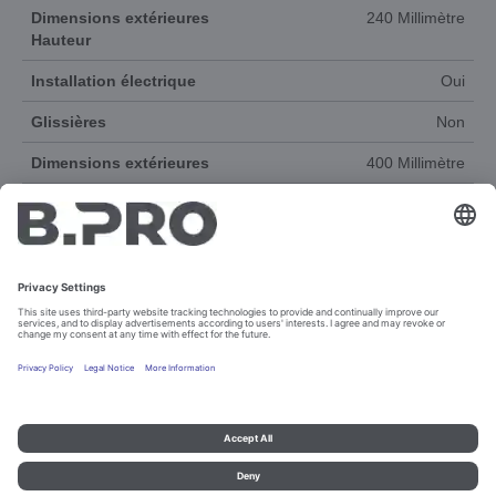
Dimensions extérieures
240 Millimètre
Hauteur
Installation électrique
Oui
Glissières
Non
Dimensions extérieures
400 Millimètre
Dimensions extérieures
620 Millimètre
Largeur
Poids
12 Kilogramme
Matériau
Acier inoxydable 18/10
Groupe de produits
COOK
DOCUMENTS