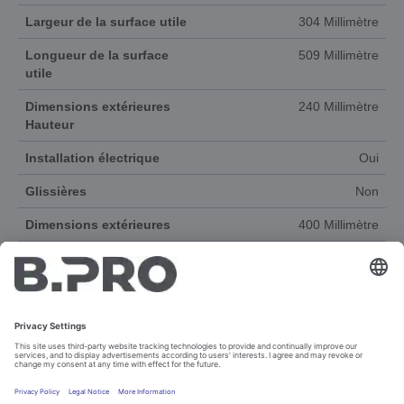
Largeur de la surface utile
304 Millimètre
Longueur de la surface
509 Millimètre
utile
Dimensions extérieures
240 Millimètre
Hauteur
Installation électrique
Oui
Glissières
Non
Dimensions extérieures
400 Millimètre
Dimensions extérieures
620 Millimètre
Largeur
Poids
14 Kilogramme
Matériau
Acier inoxydable 18/10
Groupe de produits
COOK