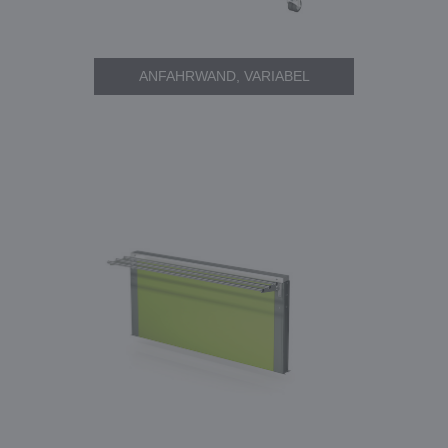
ANFAHRWAND, VARIABEL