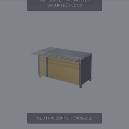
KALTBUFFET MIT AKTIVER
UMLUFTKÜHLUNG
NEUTRALBUFFET, VARIABEL