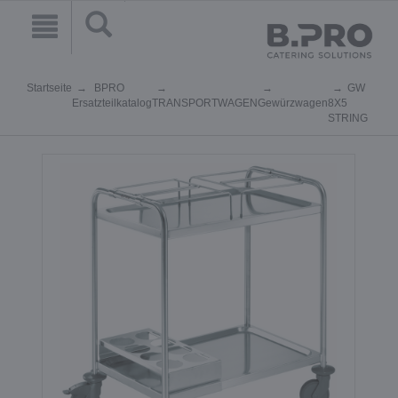
Startseite
BPRO
GW
Ersatzteilkatalog
TRANSPORTWAGEN
Gewürzwagen
8X5
STRING