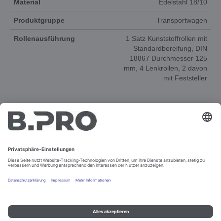
Material
Edelstahl 18/10
Produktgruppe
Transportwagen
Rollenausführung
1 Satz Kunststoffrollen mit
Standardbereifung, DIN
18867 Durchmesser 125
mm, 4 Lenkrollen, 2 davon
mit Feststeller
DOKUMENTE
ERSATZTEILE