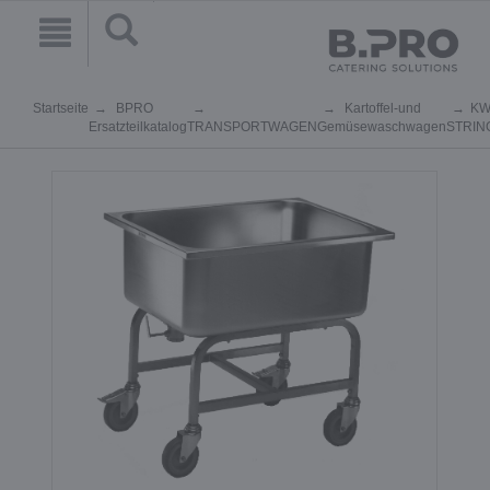
Startseite
BPRO
Kartoffel-und
KW
Ersatzteilkatalog
TRANSPORTWAGEN
Gemüsewaschwagen
STRIN