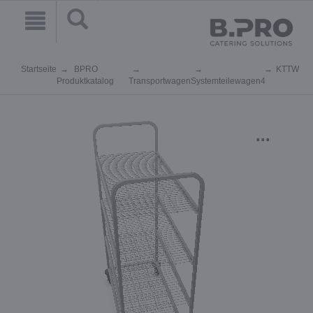
Startseite
BPRO
KTTW
Produktkatalog
Transportwagen
Systemteilewagen
4
...