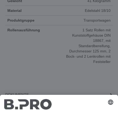
Gewicht
41 Kilogramm
Material
Edelstahl 18/10
Produktgruppe
Transportwagen
Rollenausführung
1 Satz Rollen mit
Kunststoffgehäuse DIN
18867, mit
Standardbereifung,
Durchmesser 125 mm, 2
Bock- und 2 Lenkrollen mit
Feststeller
DOKUMENTE
3D-ANIMATION