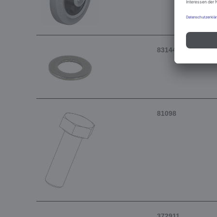
83144
81098
372911