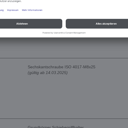
Scheibe DIN9021-8,4
(gültig ab 14.03.2025)
Sechskantschraube ISO 4017-M8x25
(gültig ab 14.03.2025)
Grundkörper Schiebegriffhalter