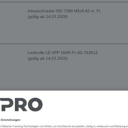
Inbusschraube ISO 7380 M5x8 A2 m. Fl.
(gültig ab 14.03.2025)
Lenkrolle LE-VPP 160R-FI-SG-763612
(gültig ab 14.03.2025)
BOCKROLLE B-VPP 160R-SG-763614
(gültig ab 14.03.2025)