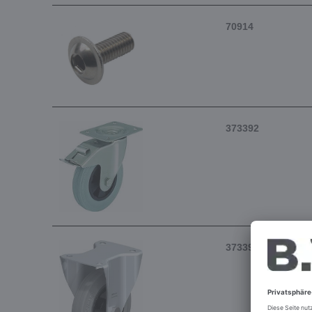
70914
373392
373393