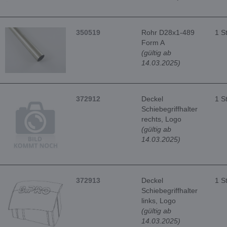
350519
Rohr D28x1-489
1 S
Form A
(gültig ab
14.03.2025)
372912
Deckel
1 S
Schiebegriffhalter
rechts, Logo
(gültig ab
14.03.2025)
372913
Deckel
1 S
Schiebegriffhalter
links, Logo
(gültig ab
14.03.2025)