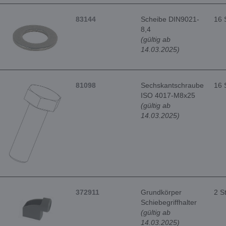
83144
Scheibe DIN9021-
16 
8,4
(gültig ab
14.03.2025)
81098
Sechskantschraube
16 
ISO 4017-M8x25
(gültig ab
14.03.2025)
372911
Grundkörper
2 S
Schiebegriffhalter
(gültig ab
14.03.2025)