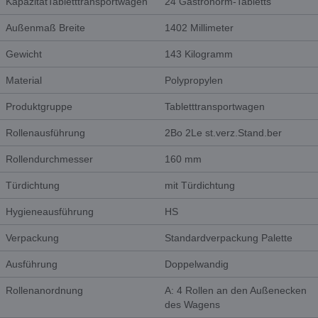
KapazitätTabletttransportwagen
24 Gastronorm-Tabletts
Außenmaß Breite
1402 Millimeter
Gewicht
143 Kilogramm
Material
Polypropylen
Produktgruppe
Tabletttransportwagen
Rollenausführung
2Bo 2Le st.verz.Stand.ber
Rollendurchmesser
160 mm
Türdichtung
mit Türdichtung
Hygieneausführung
HS
Verpackung
Standardverpackung Palette
Ausführung
Doppelwandig
Rollenanordnung
A: 4 Rollen an den Außenecken
des Wagens