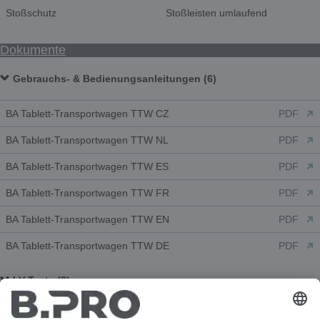
Stoßschutz
Stoßleisten umlaufend
Dokumente
Gebrauchs- & Bedienungsanleitungen (6)
BA Tablett-Transportwagen TTW CZ
PDF
BA Tablett-Transportwagen TTW NL
PDF
BA Tablett-Transportwagen TTW ES
PDF
BA Tablett-Transportwagen TTW FR
PDF
BA Tablett-Transportwagen TTW EN
PDF
BA Tablett-Transportwagen TTW DE
PDF
LV-Texte (2)
LV_DE_TTW 24-115 DDG.docx
DOCX