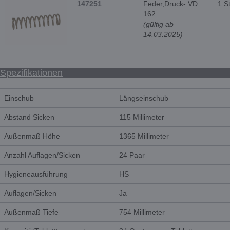
147251
Feder,Druck- VD
1 S
162
(gültig ab
14.03.2025)
Spezifikationen
Einschub
Längseinschub
Abstand Sicken
115 Millimeter
Außenmaß Höhe
1365 Millimeter
Anzahl Auflagen/Sicken
24 Paar
Hygieneausführung
HS
Auflagen/Sicken
Ja
Außenmaß Tiefe
754 Millimeter