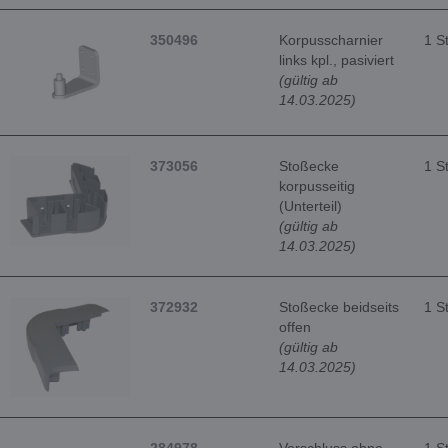
350496
Korpusscharnier
1 S
links kpl., pasiviert
(gültig ab
14.03.2025)
373056
Stoßecke
1 S
korpusseitig
(Unterteil)
(gültig ab
14.03.2025)
372932
Stoßecke beidseits
1 S
offen
(gültig ab
14.03.2025)