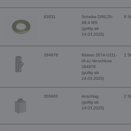
83031
Scheibe DIN125-
8 S
A8,4 MS
(gültig ab
14.03.2025)
284979
Kloben 2074-U111-
2 S
IA zu Verschluss
284978
(gültig ab
14.03.2025)
355603
Anschlag
2 S
(gültig ab
14.03.2025)