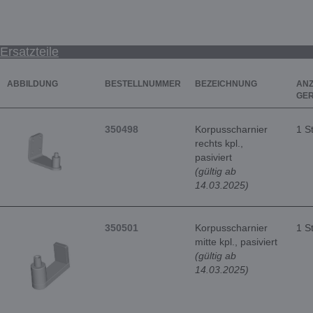
Ersatzteile
ABBILDUNG
BESTELLNUMMER
BEZEICHNUNG
ANZ
GE
350498
Korpusscharnier
1 S
rechts kpl.,
pasiviert
(gültig ab
14.03.2025)
350501
Korpusscharnier
1 S
mitte kpl., pasiviert
(gültig ab
14.03.2025)