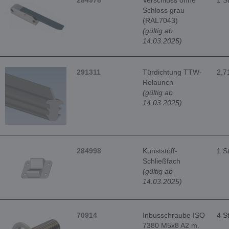
284978
Verschluss ohne
1 S
Schloss grau
(RAL7043)
(gültig ab
14.03.2025)
291311
Türdichtung TTW-
2,7
Relaunch
(gültig ab
14.03.2025)
284998
Kunststoff-
1 S
Schließfach
(gültig ab
14.03.2025)
70914
Inbusschraube ISO
4 S
7380 M5x8 A2 m.