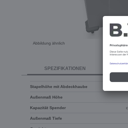
Abbildung ähnlich
SPEZIFIKATIONEN
Stapelhöhe mit Abdeckhaube
Außenmaß Höhe
Kapazität Spender
c
Außenmaß Tiefe