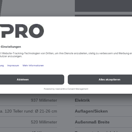
DOKUMENTE
3D-ANIMATION
670 Millimeter
Stapelhöhe ohne Abdeckha
937 Millimeter
Elektrik
a. 120 Teller rund: Ø 21-26 cm
Auflagen/Sicken
520 Millimeter
Außenmaß Breite