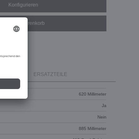
Konfigurieren
In den Warenkorb
ERSATZTEILE
ube
620 Millimeter
Ja
Nein
885 Millimeter