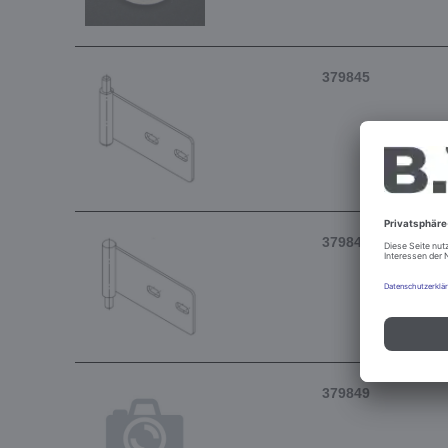
379845
379846
379849