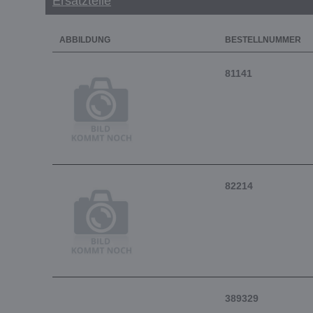
Ersatzteile
ABBILDUNG
BESTELLNUMMER
81141
82214
389329