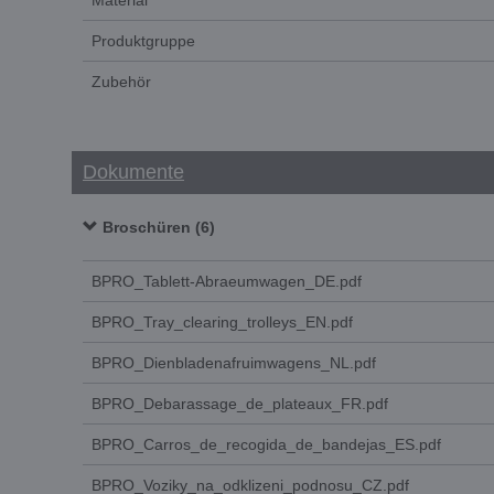
Material
Produktgruppe
Zubehör
Dokumente
Broschüren (6)
BPRO_Tablett-Abraeumwagen_DE.pdf
BPRO_Tray_clearing_trolleys_EN.pdf
BPRO_Dienbladenafruimwagens_NL.pdf
BPRO_Debarassage_de_plateaux_FR.pdf
BPRO_Carros_de_recogida_de_bandejas_ES.pdf
BPRO_Voziky_na_odklizeni_podnosu_CZ.pdf