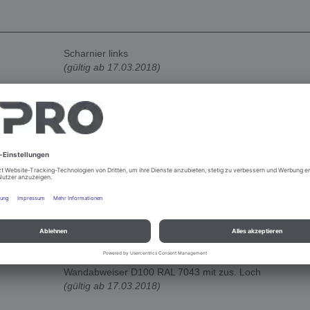
Scharnier links
(gültig ab 17.03.2018)
Scharnier rechts
(gültig ab 17.03.2018)
Wandabweiser D100 RAL 7043 mit zus. Loch
(gültig ab 17.03.2018)