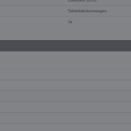
Edelstahl 18/10
Tablettabräumwagen
Ja