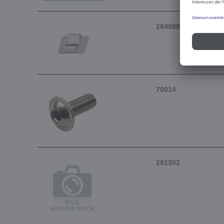
284998
70914
291302