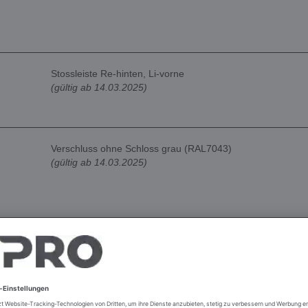
Stossleiste Re-hinten, Li-vorne
(gültig ab 14.03.2025)
Verschluss ohne Schloss grau (RAL7043)
(gültig ab 14.03.2025)
Türdichtung TTW-Relaunch
(gültig ab 14.03.2025)