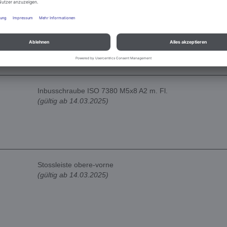
Kunststoff-Schließfach
(gültig ab 14.03.2025)
Inbusschraube ISO 7380 M5x8 A2 m. Fl.
(gültig ab 14.03.2025)
Stossleiste obere-vorne
(gültig ab 14.03.2025)