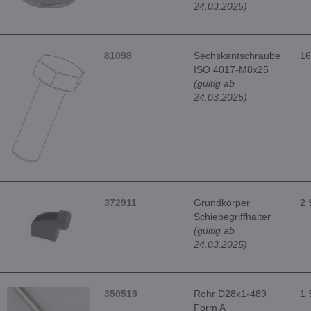
24.03.2025)
81098
Sechskantschraube
16
ISO 4017-M8x25
(gültig ab
24.03.2025)
372911
Grundkörper
2 
Schiebegriffhalter
(gültig ab
24.03.2025)
350519
Rohr D28x1-489
1 
Form A