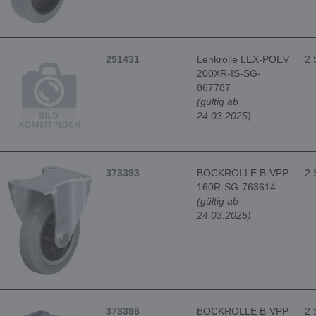
291431
Lenkrolle LEX-POEV
2 
200XR-IS-SG-
867787
(gültig ab
24.03.2025)
373393
BOCKROLLE B-VPP
2 
160R-SG-763614
(gültig ab
24.03.2025)
373396
BOCKROLLE B-VPP
2 