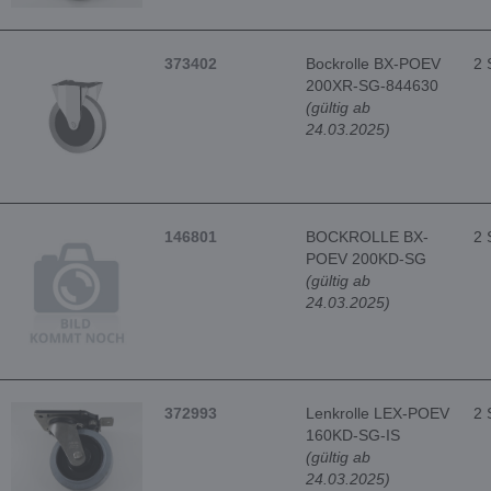
373402
Bockrolle BX-POEV
2 
200XR-SG-844630
(gültig ab
24.03.2025)
146801
BOCKROLLE BX-
2 
POEV 200KD-SG
(gültig ab
24.03.2025)
372993
Lenkrolle LEX-POEV
2 
160KD-SG-IS
(gültig ab
24.03.2025)