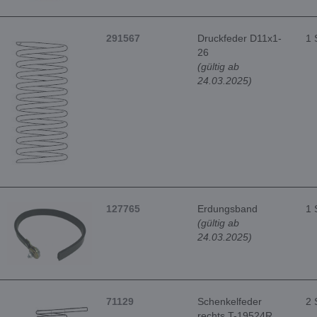
291567
Druckfeder D11x1-
1 
26
(gültig ab
24.03.2025)
127765
Erdungsband
1 
(gültig ab
24.03.2025)
71129
Schenkelfeder
2 
rechts T-19524R