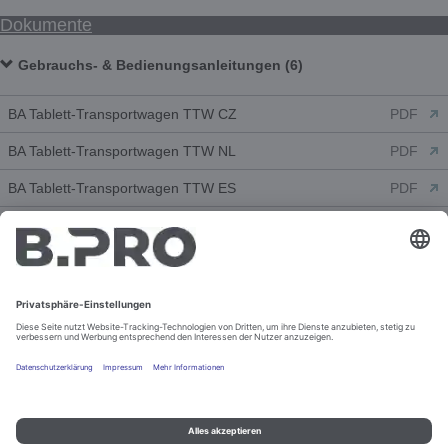
Dokumente
Gebrauchs- & Bedienungsanleitungen (6)
BA Tablett-Transportwagen TTW CZ
PDF
BA Tablett-Transportwagen TTW NL
PDF
BA Tablett-Transportwagen TTW ES
PDF
BA Tablett-Transportwagen TTW FR
PDF
BA Tablett-Transportwagen TTW EN
PDF
BA Tablett-Transportwagen TTW DE
PDF
Kundeninformationszeichnungen (3)
TTW-PK 24-115 DDG
PDF
TTW-PK 24-115 DDG
DWG