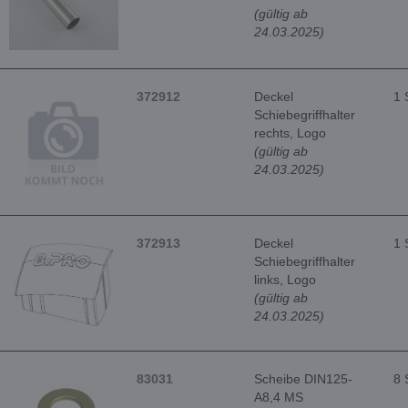
(gültig ab
24.03.2025)
372912
Deckel
1 
Schiebegriffhalter
rechts, Logo
(gültig ab
24.03.2025)
372913
Deckel
1 
Schiebegriffhalter
links, Logo
(gültig ab
24.03.2025)
83031
Scheibe DIN125-
8 
A8,4 MS