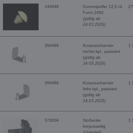
144098
Gummipuffer 12,5 rd
27
Form 2492
(gültig ab
24.03.2025)
350498
Korpusscharnier
1 
rechts kpl., pasiviert
(gültig ab
24.03.2025)
350496
Korpusscharnier
1 
links kpl., pasiviert
(gültig ab
24.03.2025)
373056
Stoßecke
1 
korpusseitig
(Unterteil)