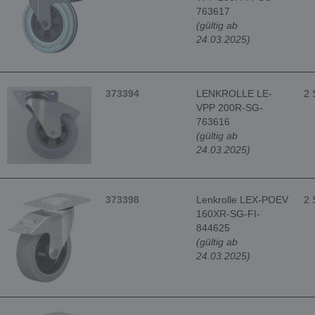
763617
(gültig ab
24.03.2025)
373394
LENKROLLE LE-
2 
VPP 200R-SG-
763616
(gültig ab
24.03.2025)
373398
Lenkrolle LEX-POEV
2 
160XR-SG-FI-
844625
(gültig ab
24.03.2025)