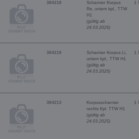
384218
Scharnier Korpus
1 
Re, untem kpl., TTW
H1
(gültig ab
24.03.2025)
384219
Scharnier Korpus Li,
1 
untem kpl., TTW H1
(gültig ab
24.03.2025)
384213
Korpusscharnier
1 
rechts Kpl. TTW H1
(gültig ab
24.03.2025)