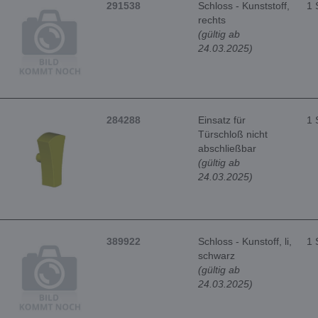
291538
Schloss - Kunststoff,
1 
rechts
(gültig ab
24.03.2025)
284288
Einsatz für
1 
Türschloß nicht
abschließbar
(gültig ab
24.03.2025)
389922
Schloss - Kunstoff, li,
1 
schwarz
(gültig ab
24.03.2025)