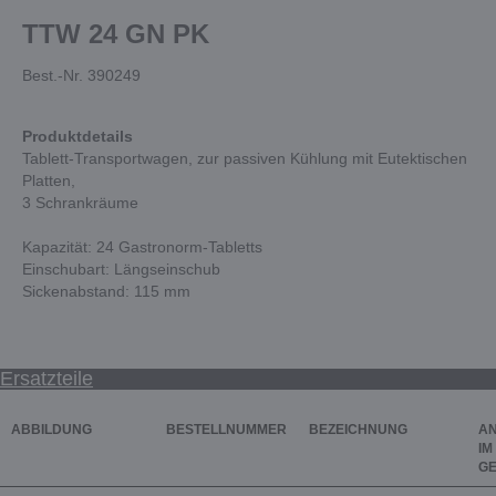
TTW 24 GN PK
Best.-Nr. 390249
Produktdetails
Tablett-Transportwagen, zur passiven Kühlung mit Eutektischen
Platten,
3 Schrankräume
Kapazität: 24 Gastronorm-Tabletts
Einschubart: Längseinschub
Sickenabstand: 115 mm
Ersatzteile
ABBILDUNG
BESTELLNUMMER
BEZEICHNUNG
A
IM
G