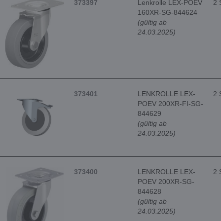
373397
Lenkrolle LEX-POEV
2 
160XR-SG-844624
(gültig ab
24.03.2025)
373401
LENKROLLE LEX-
2 
POEV 200XR-FI-SG-
844629
(gültig ab
24.03.2025)
373400
LENKROLLE LEX-
2 
POEV 200XR-SG-
844628
(gültig ab
24.03.2025)