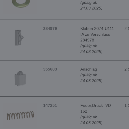
(gültig ab
24.03.2025)
284979
Kloben 2074-U111-
2 
IA zu Verschluss
284978
(gültig ab
24.03.2025)
355603
Anschlag
2 
(gültig ab
24.03.2025)
147251
Feder,Druck- VD
1 
162
(gültig ab
24.03.2025)