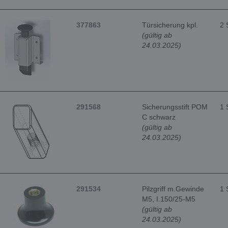
377863
Türsicherung kpl.
2 
(gültig ab
24.03.2025)
291568
Sicherungsstift POM
1 
C schwarz
(gültig ab
24.03.2025)
291534
Pilzgriff m.Gewinde
1 
M5, I.150/25-M5
(gültig ab
24.03.2025)