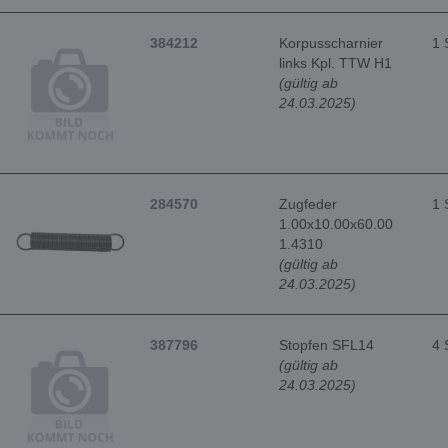
384212
Korpusscharnier
1 
links Kpl. TTW H1
(gültig ab
24.03.2025)
284570
Zugfeder
1 
1.00x10.00x60.00
1.4310
(gültig ab
24.03.2025)
387796
Stopfen SFL14
4 
(gültig ab
24.03.2025)