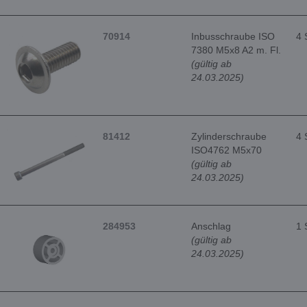
70914
Inbusschraube ISO
4 
7380 M5x8 A2 m. Fl.
(gültig ab
24.03.2025)
81412
Zylinderschraube
4 
ISO4762 M5x70
(gültig ab
24.03.2025)
284953
Anschlag
1 
(gültig ab
24.03.2025)