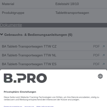
Material
Edelstahl 18/10
Produktgruppe
Tabletttransportwagen
Dokumente
Gebrauchs- & Bedienungsanleitungen (6)
BA Tablett-Transportwagen TTW CZ
PDF
BA Tablett-Transportwagen TTW NL
PDF
BA Tablett-Transportwagen TTW ES
PDF
BA Tablett-Transportwagen TTW FR
PDF
BA Tablett-Transportwagen TTW EN
PDF
BA Tablett-Transportwagen TTW DE
PDF
Kundeninformationszeichnungen (3)