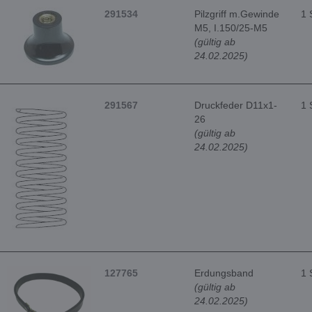
291534
Pilzgriff m.Gewinde
1 
M5, I.150/25-M5
(gültig ab
24.02.2025)
291567
Druckfeder D11x1-
1 
26
(gültig ab
24.02.2025)
127765
Erdungsband
1 
(gültig ab
24.02.2025)