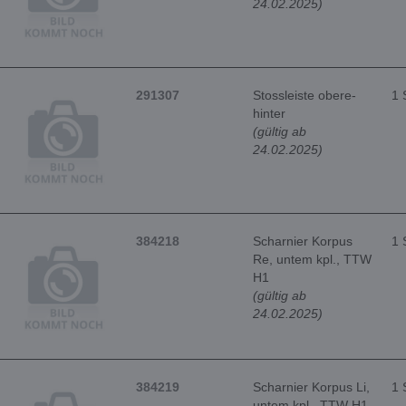
24.02.2025)
291307
Stossleiste obere-
1 
hinter
(gültig ab
24.02.2025)
384218
Scharnier Korpus
1 
Re, untem kpl., TTW
H1
(gültig ab
24.02.2025)
384219
Scharnier Korpus Li,
1 
untem kpl., TTW H1