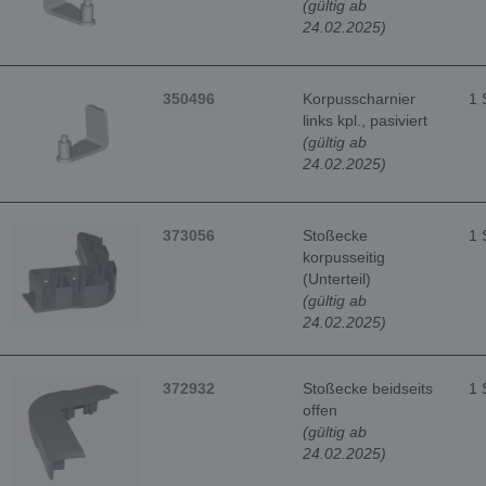
(gültig ab
24.02.2025)
350496
Korpusscharnier
1 
links kpl., pasiviert
(gültig ab
24.02.2025)
373056
Stoßecke
1 
korpusseitig
(Unterteil)
(gültig ab
24.02.2025)
372932
Stoßecke beidseits
1 
offen
(gültig ab
24.02.2025)