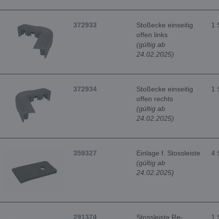
372933
Stoßecke einseitig
1 
offen links
(gültig ab
24.02.2025)
372934
Stoßecke einseitig
1 
offen rechts
(gültig ab
24.02.2025)
359327
Einlage f. Stossleiste
4 
(gültig ab
24.02.2025)
291374
Stossleiste Re-
1 