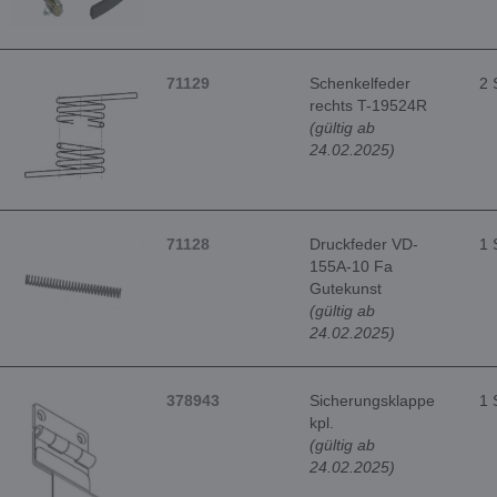
71129
Schenkelfeder
2 
rechts T-19524R
(gültig ab
24.02.2025)
71128
Druckfeder VD-
1 
155A-10 Fa
Gutekunst
(gültig ab
24.02.2025)
378943
Sicherungsklappe
1 
kpl.
(gültig ab
24.02.2025)