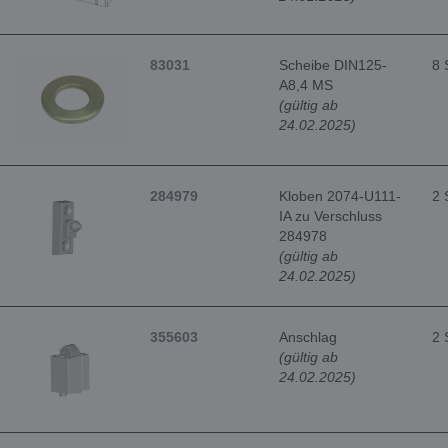
83031
Scheibe DIN125-
8 
A8,4 MS
(gültig ab
24.02.2025)
284979
Kloben 2074-U111-
2 
IA zu Verschluss
284978
(gültig ab
24.02.2025)
355603
Anschlag
2 
(gültig ab
24.02.2025)