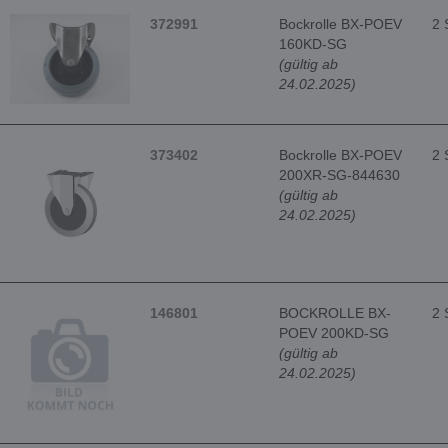
372991
Bockrolle BX-POEV
2 
160KD-SG
(gültig ab
24.02.2025)
373402
Bockrolle BX-POEV
2 
200XR-SG-844630
(gültig ab
24.02.2025)
146801
BOCKROLLE BX-
2 
POEV 200KD-SG
(gültig ab
24.02.2025)