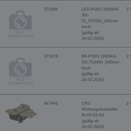
373280
LEX-POEV 200XKA-
2 
SG-
IS_737426_240mm
hoch
(gültig ab
24.02.2025)
373278
BX-POEV 200XKA-
2 
SG-753494_240mm
hoch
(gültig ab
24.02.2025)
367443
CNS
2 
Richtungsfeststeller
RI-03.03-KX
(gültig ab
24.02.2025)