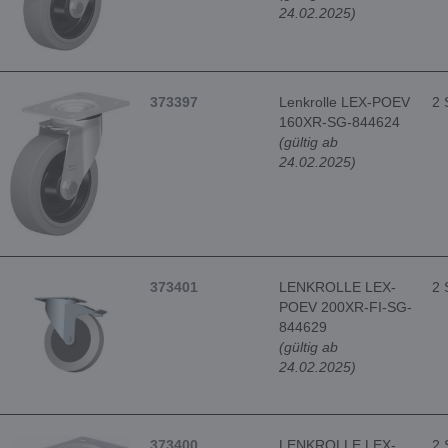
24.02.2025)
373397
Lenkrolle LEX-POEV
2 
160XR-SG-844624
(gültig ab
24.02.2025)
373401
LENKROLLE LEX-
2 
POEV 200XR-FI-SG-
844629
(gültig ab
24.02.2025)
373400
LENKROLLE LEX-
2 