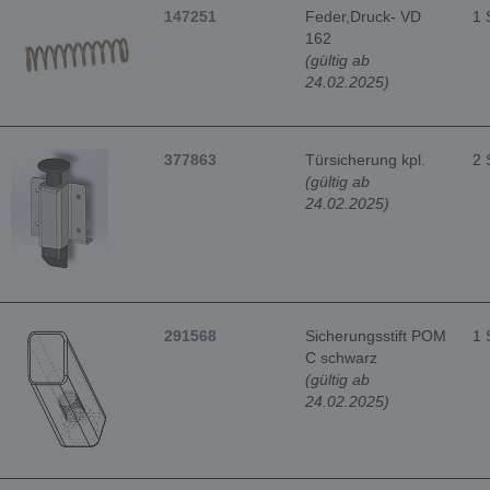
147251
Feder,Druck- VD
1 
162
(gültig ab
24.02.2025)
377863
Türsicherung kpl.
2 
(gültig ab
24.02.2025)
291568
Sicherungsstift POM
1 
C schwarz
(gültig ab
24.02.2025)