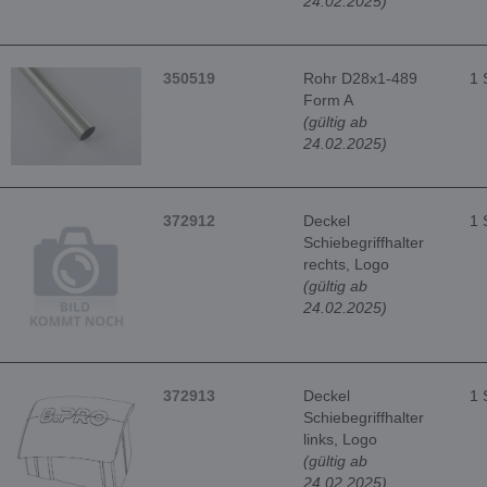
24.02.2025)
350519
Rohr D28x1-489
1 
Form A
(gültig ab
24.02.2025)
372912
Deckel
1 
Schiebegriffhalter
rechts, Logo
(gültig ab
24.02.2025)
372913
Deckel
1 
Schiebegriffhalter
links, Logo
(gültig ab
24.02.2025)