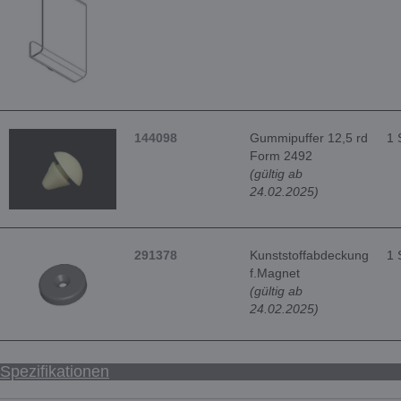
144098
Gummipuffer 12,5 rd
1 
Form 2492
(gültig ab
24.02.2025)
291378
Kunststoffabdeckung
1 
f.Magnet
(gültig ab
24.02.2025)
Spezifikationen