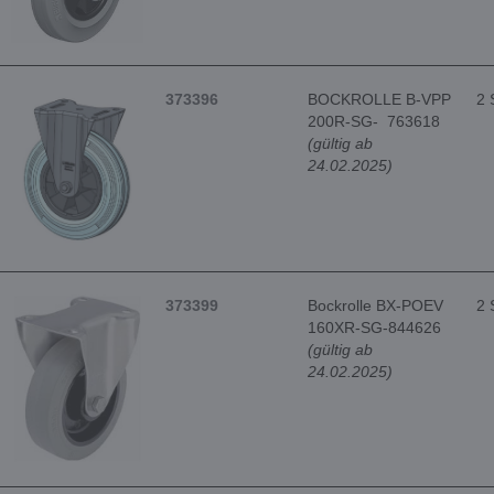
373396
BOCKROLLE B-VPP
2 
200R-SG- 763618
(gültig ab
24.02.2025)
373399
Bockrolle BX-POEV
2 
160XR-SG-844626
(gültig ab
24.02.2025)