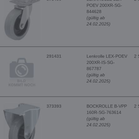
POEV 200XR-SG-
844628
(gültig ab
24.02.2025)
291431
Lenkrolle LEX-POEV
2 
200XR-IS-SG-
867787
(gültig ab
24.02.2025)
373393
BOCKROLLE B-VPP
2 
160R-SG-763614
(gültig ab
24.02.2025)