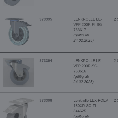
373395
LENKROLLE LE-
2 
VPP 200R-FI-SG-
763617
(gültig ab
24.02.2025)
373394
LENKROLLE LE-
2 
VPP 200R-SG-
763616
(gültig ab
24.02.2025)
373398
Lenkrolle LEX-POEV
2 
160XR-SG-FI-
844625
(gültig ab