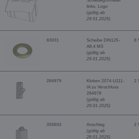
Schiebegriffhalter
links, Logo
(gültig ab
29.01.2025)
83031
Scheibe DIN125-
8 
A8,4 MS
(gültig ab
29.01.2025)
284979
Kloben 2074-U111-
2 
IA zu Verschluss
284978
(gültig ab
29.01.2025)
355603
Anschlag
2 
(gültig ab
29.01.2025)