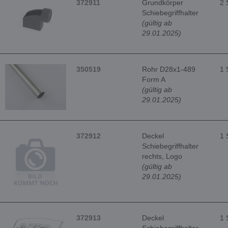
372911
Grundkörper
2 
Schiebegriffhalter
(gültig ab
29.01.2025)
350519
Rohr D28x1-489
1 
Form A
(gültig ab
29.01.2025)
372912
Deckel
1 
Schiebegriffhalter
rechts, Logo
(gültig ab
29.01.2025)
372913
Deckel
1 