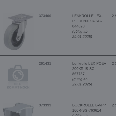
373400
LENKROLLE LEX-
2 
POEV 200XR-SG-
844628
(gültig ab
29.01.2025)
291431
Lenkrolle LEX-POEV
2 
200XR-IS-SG-
867787
(gültig ab
29.01.2025)
373393
BOCKROLLE B-VPP
2 
160R-SG-763614
(gültig ab