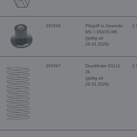
291534
Pilzgriff m.Gewinde
1 
M5, I.150/25-M5
(gültig ab
29.01.2025)
291567
Druckfeder D11x1-
1 
26
(gültig ab
29.01.2025)