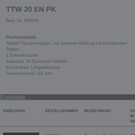
TTW 20 EN PK
Best.-Nr. 390244
Produktdetails
Tablett-Transportwagen, zur passiven Kühlung mit Eutektischen
Platten
2 Schrankräume
Kapazität: 20 Euronorm-Tabletts
Einschubart: Längseinschub
Sickenabstand: 115 mm
Ersatzteile
ABBILDUNG
BESTELLNUMMER
BEZEICHNUNG
A
IM
G