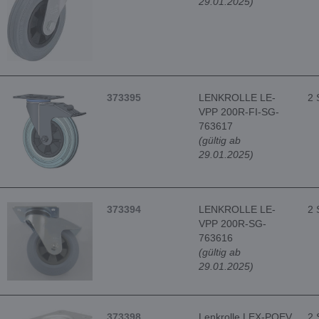
29.01.2025)
373395
LENKROLLE LE-
2 
VPP 200R-FI-SG-
763617
(gültig ab
29.01.2025)
373394
LENKROLLE LE-
2 
VPP 200R-SG-
763616
(gültig ab
29.01.2025)
373398
Lenkrolle LEX-POEV
2 