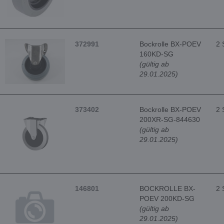
372991
Bockrolle BX-POEV
2 
160KD-SG
(gültig ab
29.01.2025)
373402
Bockrolle BX-POEV
2 
200XR-SG-844630
(gültig ab
29.01.2025)
146801
BOCKROLLE BX-
2 
POEV 200KD-SG
(gültig ab
29.01.2025)