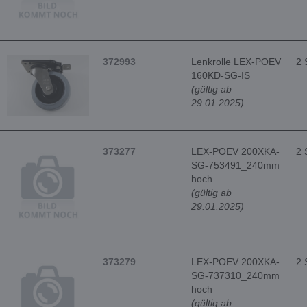
372993
Lenkrolle LEX-POEV
2 
160KD-SG-IS
(gültig ab
29.01.2025)
373277
LEX-POEV 200XKA-
2 
SG-753491_240mm
hoch
(gültig ab
29.01.2025)
373279
LEX-POEV 200XKA-
2 
SG-737310_240mm
hoch
(gültig ab