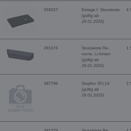
359327
Einlage f. Stossleiste
4 
(gültig ab
29.01.2025)
291374
Stossleiste Re-
1 
vorne, Li-hinten
(gültig ab
29.01.2025)
387796
Stopfen SFL14
2 
(gültig ab
29.01.2025)
291375
Stossleiste Re-
1 