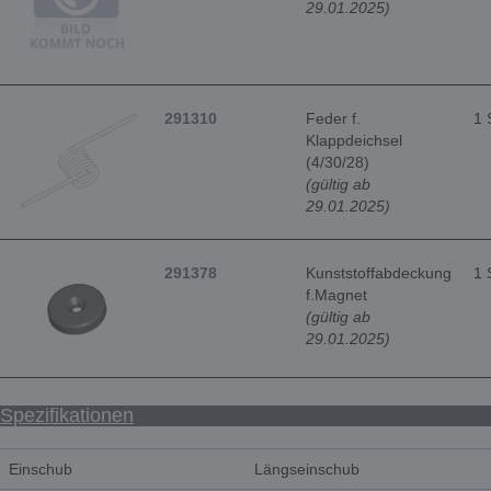
29.01.2025)
291310
Feder f.
1 
Klappdeichsel
(4/30/28)
(gültig ab
29.01.2025)
291378
Kunststoffabdeckung
1 
f.Magnet
(gültig ab
29.01.2025)
Spezifikationen
Einschub
Längseinschub