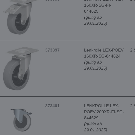
160XR-SG-FI-
844625
(gültig ab
29.01.2025)
373397
Lenkrolle LEX-POEV
2 
160XR-SG-844624
(gültig ab
29.01.2025)
373401
LENKROLLE LEX-
2 
POEV 200XR-FI-SG-
844629
(gültig ab
29.01.2025)