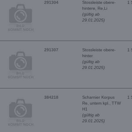
291304
Stossleiste obere-
1 
hintere, Re,Li
(gültig ab
29.01.2025)
291307
Stossleiste obere-
1 
hinter
(gültig ab
29.01.2025)
384218
Scharnier Korpus
1 
Re, untem kpl., TTW
H1
(gültig ab
29.01.2025)