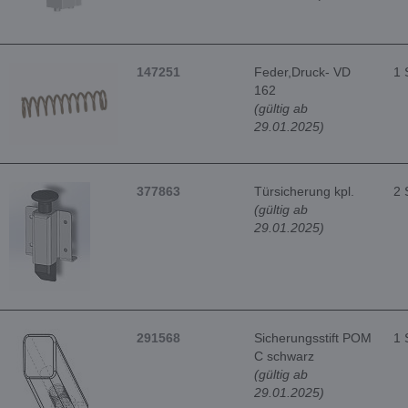
147251
Feder,Druck- VD
1 
162
(gültig ab
29.01.2025)
377863
Türsicherung kpl.
2 
(gültig ab
29.01.2025)
291568
Sicherungsstift POM
1 
C schwarz
(gültig ab
29.01.2025)