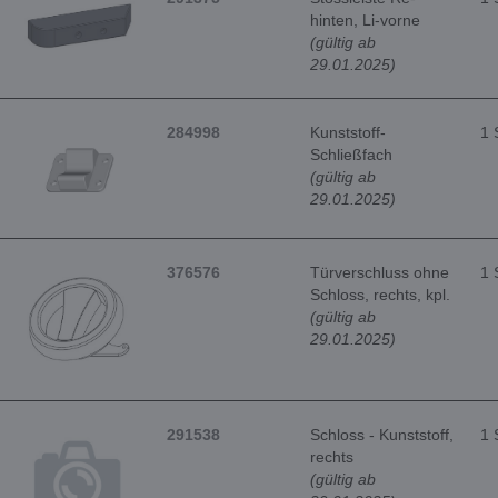
hinten, Li-vorne
(gültig ab
29.01.2025)
284998
Kunststoff-
1 
Schließfach
(gültig ab
29.01.2025)
376576
Türverschluss ohne
1 
Schloss, rechts, kpl.
(gültig ab
29.01.2025)
291538
Schloss - Kunststoff,
1 
rechts
(gültig ab