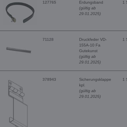
127765
Erdungsband
1 
(gültig ab
29.01.2025)
71128
Druckfeder VD-
1 
155A-10 Fa
Gutekunst
(gültig ab
29.01.2025)
378943
Sicherungsklappe
1 
kpl.
(gültig ab
29.01.2025)