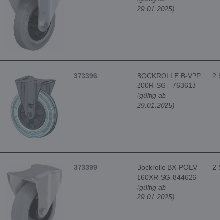
29.01.2025)
373396
BOCKROLLE B-VPP
2 
200R-SG- 763618
(gültig ab
29.01.2025)
373399
Bockrolle BX-POEV
2 
160XR-SG-844626
(gültig ab
29.01.2025)