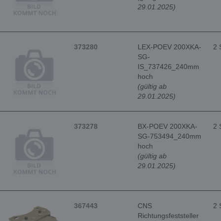
29.01.2025)
373280
LEX-POEV 200XKA-
2 
SG-
IS_737426_240mm
hoch
(gültig ab
29.01.2025)
373278
BX-POEV 200XKA-
2 
SG-753494_240mm
hoch
(gültig ab
29.01.2025)
367443
CNS
2 
Richtungsfeststeller