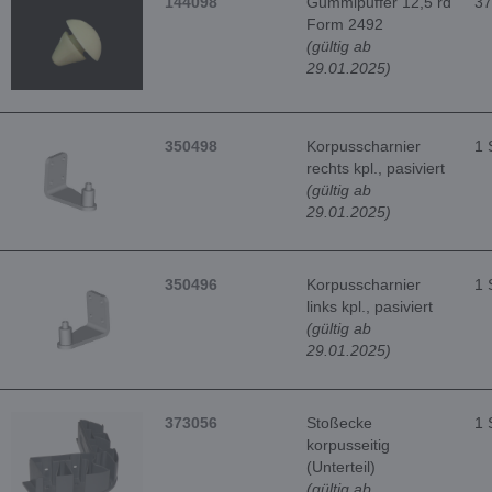
144098
Gummipuffer 12,5 rd
37
Form 2492
(gültig ab
29.01.2025)
350498
Korpusscharnier
1 
rechts kpl., pasiviert
(gültig ab
29.01.2025)
350496
Korpusscharnier
1 
links kpl., pasiviert
(gültig ab
29.01.2025)
373056
Stoßecke
1 
korpusseitig
(Unterteil)
(gültig ab