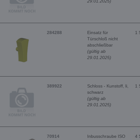
29.01.2025)
284288
Einsatz für
1 
Türschloß nicht
abschließbar
(gültig ab
29.01.2025)
389922
Schloss - Kunstoff, li,
1 
schwarz
(gültig ab
29.01.2025)
70914
Inbusschraube ISO
4 