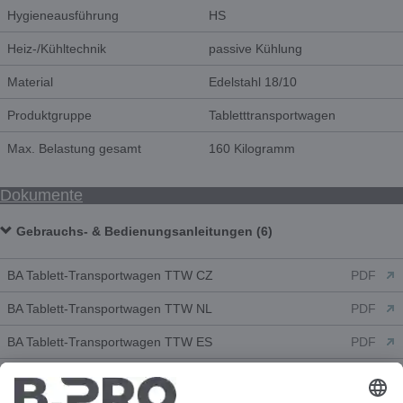
Hygieneausführung
HS
Heiz-/Kühltechnik
passive Kühlung
Material
Edelstahl 18/10
Produktgruppe
Tabletttransportwagen
Max. Belastung gesamt
160 Kilogramm
Dokumente
Gebrauchs- & Bedienungsanleitungen (6)
BA Tablett-Transportwagen TTW CZ
PDF
BA Tablett-Transportwagen TTW NL
PDF
BA Tablett-Transportwagen TTW ES
PDF
BA Tablett-Transportwagen TTW FR
PDF