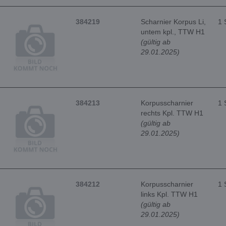
384219
Scharnier Korpus Li,
1 
untem kpl., TTW H1
(gültig ab
29.01.2025)
384213
Korpusscharnier
1 
rechts Kpl. TTW H1
(gültig ab
29.01.2025)
384212
Korpusscharnier
1 
links Kpl. TTW H1
(gültig ab
29.01.2025)