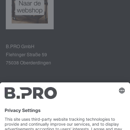
B.PRO GmbH
Flehinger Straße 59
75038 Oberderdingen
Impressum
Instagram
Gegevensbescherming
LinkedIn
Juridisch
YouTube
Kwetsbaarheidsrapport