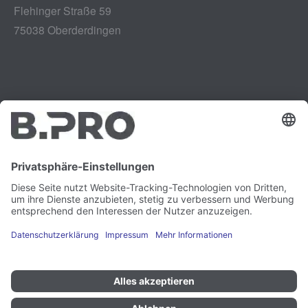
Flehinger Straße 59
75038 Oberderdingen
Impressum
Instagram
Datenschutz
LinkedIn
Rechtliches
YouTube
Schwachstellenmeldung
Karriere
Presse
Newsletter
Cookie-Präferenzen