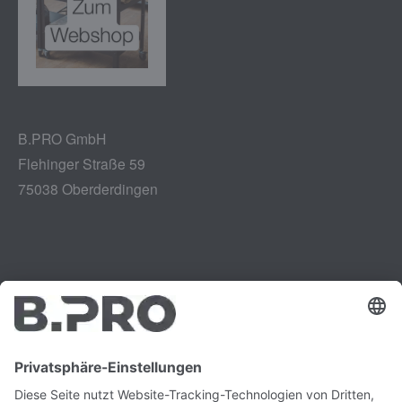
B.PRO GmbH
Flehinger Straße 59
75038 Oberderdingen
Impressum
Instagram
Datenschutz
LinkedIn
Rechtliches
YouTube
Schwachstellenmeldung