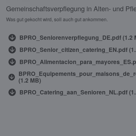
Gemeinschaftsverpflegung in Alten- und Pf
Was gut gekocht wird, soll auch gut ankommen.
BPRO_Seniorenverpflegung_DE.pdf
(
1.2
BPRO_Senior_citizen_catering_EN.pdf
(
1
BPRO_Alimentacion_para_mayores_ES.p
BPRO_Equipements_pour_maisons_de_re
(
1.2 MB
)
BPRO_Catering_aan_Senioren_NL.pdf
(
1