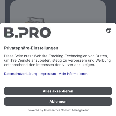
Funktion
BASIC LINE W-4
beheizt