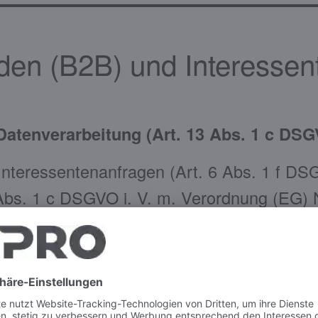
den (B2B) und Interessen
atenverarbeitung (Art. 13 Abs. 1 c DS
Interessentenanfragen (Art. 6 Abs. 1 f D
 Abs. 1 c DSGVO i. V. m. Verordnung (EG) 
verdächtige Personen und Organisationen 
gen Osama bin Laden, Al-Qaida und die Ta
nten (Art. 6 Abs. 1 b und f DSGVO)
t. 6 Abs. 1 b und f DSGVO)