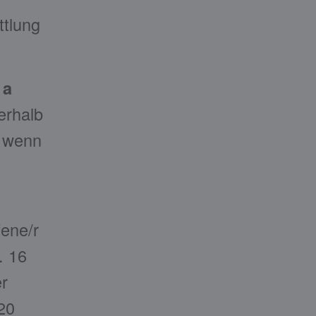
ttlung
 a
erhalb
, wenn
fene/r
. 16
r
20