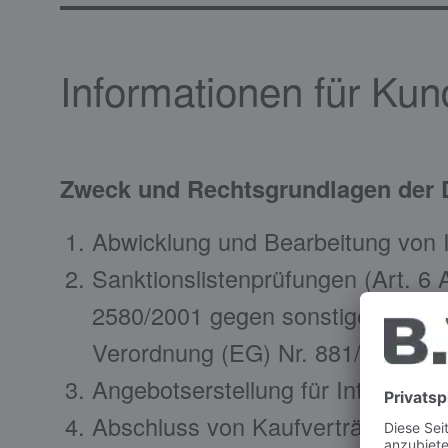
Informationen für Kun
Zweck und Rechtsgrundlagen der D
Abwicklung und Bearbeitung von 
Sanktionslistenprüfungen (Art. 6
2580/2001 gegen sonstige terror
Verordnung (EG) Nr. 881/2002 ge
Angebotserstellung für Interesse
Abschluss von Kaufverträgen (Ar