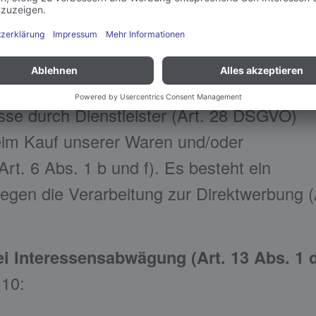
ngen (Art. 6 Abs. 1 c DSGVO)
g (Art. 6 Abs. 1 b DSGVO)
rt. 6 Abs. 1 b DSGVO)
 Absatzentwicklung (Art. 6 Abs. 1 f DSG
esse durch Dienstleister (Art. 28 DSGVO)
beim Kauf unserer Waren und/oder
rt. 6 Abs. 1 b und f). Es besteht ein
egen die Verarbeitung zur Direktwerbung (
ei Interessensabwägung (Art. 13 Abs. 1 
 10: