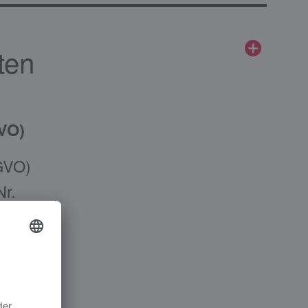
ten
GVO)
SGVO)
Nr.
und
liban)