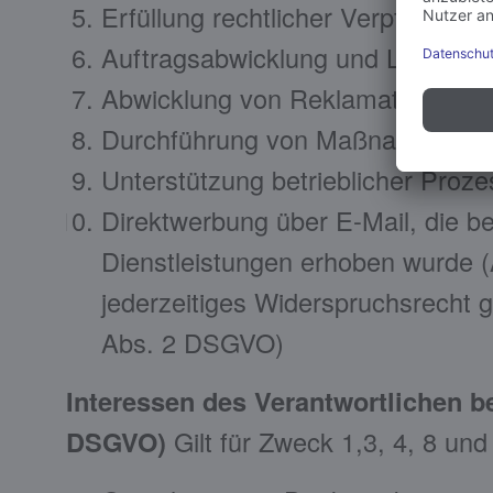
Erfüllung rechtlicher Verpflichtu
Auftragsabwicklung und Lieferun
Abwicklung von Reklamationen (A
Durchführung von Maßnahmen zur
Unterstützung betrieblicher Proz
Direktwerbung über E-Mail, die 
Dienstleistungen erhoben wurde (A
jederzeitiges Widerspruchsrecht g
Abs. 2 DSGVO)
Interessen des Verantwortlichen b
DSGVO)
Gilt für Zweck 1,3, 4, 8 und