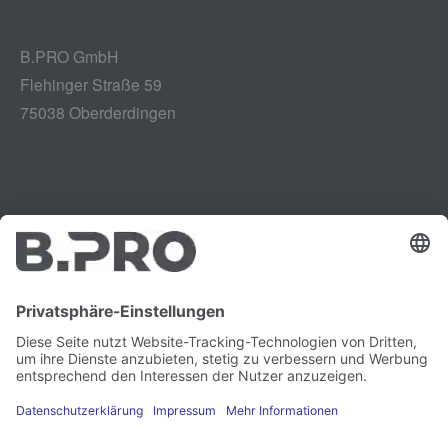
B.PRO GmbH
Flehinger Straße 59
75038 Oberderdingen
Impressum
Instagram
Datenschutz
LinkedIn
Rechtliches
YouTube
Schwachstellenmeldung
Karriere
Presse
Newsletter
Cookie-Präferenzen