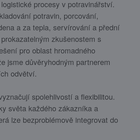
logistické procesy v potravinářství.
kladování potravin, porcování,
dena a za tepla, servírování a přední
y prokazatelným zkušenostem s
řešení pro oblast hromadného
, že jsme důvěryhodným partnerem
ích odvětví.
značují spolehlivostí a flexibilitou.
ky světa každého zákazníka a
erá lze bezproblémově integrovat do