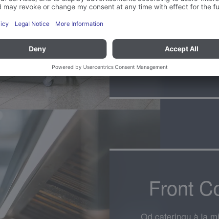
Přesvědčivá prezenta
toho dnes musí zvl
účelem komplexně p
optimalizované tech
malé strávníky.
Front C
Od cateringu à la 