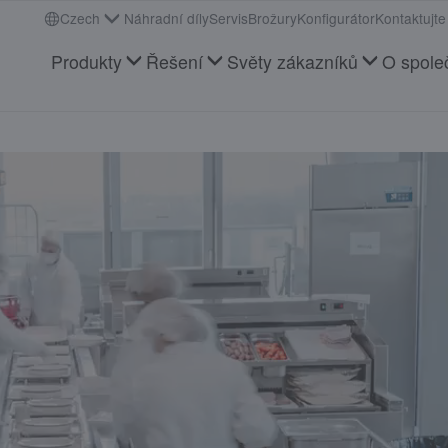
Czech
Náhradní díly
Servis
Brožury
Konfigurátor
Kontaktujte
Produkty
Řešení
Světy zákazníků
O spole