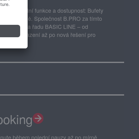
ce, flexibilní funkce a dostupnost: Bufety
ádnout hodně. Společnost B.PRO za tímto
řepracovala řadu BASIC LINE – od
nologie chlazení až po nová řešení pro
ooking
minute během polední pauzy až po mírně