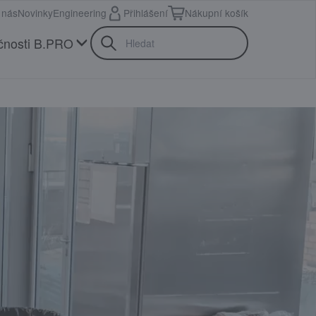
 nás
Novinky
Engineering
Přihlášení
Nákupní košík
čnosti B.PRO