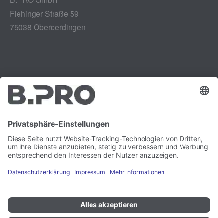
Flehinger Straße 59
75038 Oberderdingen
Impressum
Instagram
Datenschutz
LinkedIn
Rechtliches
YouTube
Schwachstellenmeldung
Karriere
Presse
Newsletter
Cookie-Präferenzen