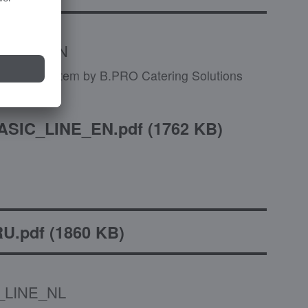
_LINE_EN
 serving system by B.PRO Catering Solutions
ASIC_LINE_EN.pdf
(
1762 KB
)
U.pdf
(
1860 KB
)
_LINE_NL