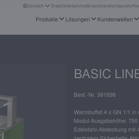
Deutsch
Ersatzteile
Service
Broschüren
Konfigurator
Ko
Produkte
Lösungen
Kundenwelten
BASIC LINE
Best.-Nr. 381898
Warmbuffet 4 x GN 1/1 in 
Modul-Ausgabehöhe: 75
Edelstahl-Abdeckung mit 
zentralem Sicherheits-Abl