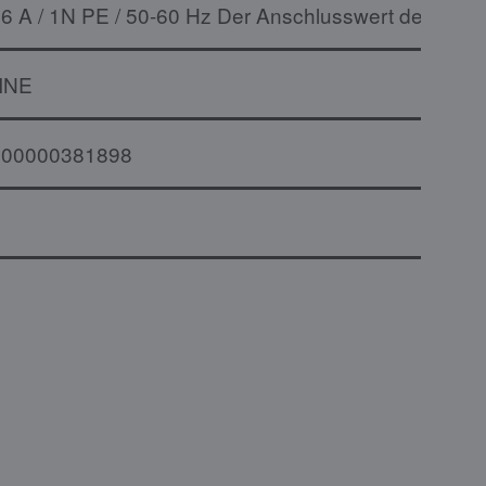
16 A / 1N PE / 50-60 Hz Der Anschlusswert des Mod
INE
000000381898