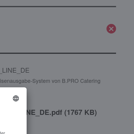
_LINE_DE
peisenausgabe-System von B.PRO Catering
ASIC_LINE_DE.pdf
(
1767 KB
)