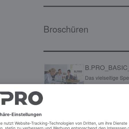
Broschüren
B.PRO_BASIC
Das vielseitige S
Solutions
B.PRO_B