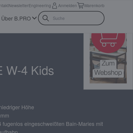
ntakt
Newsletter
Engineering
Anmelden
Warenkorb
Über B.PRO
 W-4 Kids
niedriger Höhe
0 mm
4 fugenlos eingeschweißten Bain-Maries mit
aufhahn.