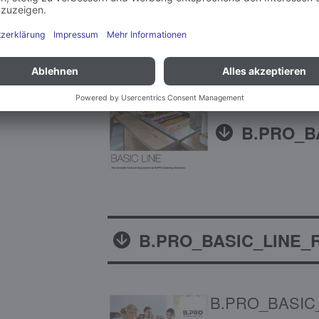
B.PRO_BASIC
The versatile food
B.PRO_B
B.PRO_BASIC_LINE_R
B.PRO_BASIC