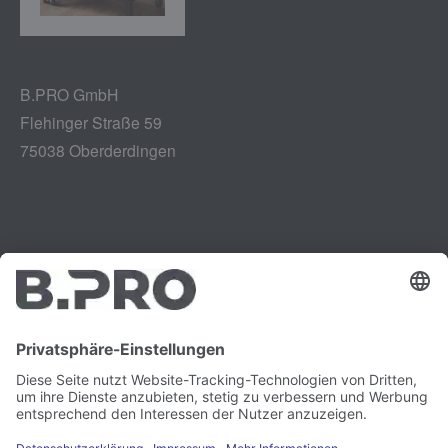
B.PRO GmbH
Flehinger Straße 59
75038 Oberderdingen
Impressum
Instagram
Datenschutz
LinkedIn
Rechtliches
YouTube
Schwachstellenmeldung
Karriere
Presse