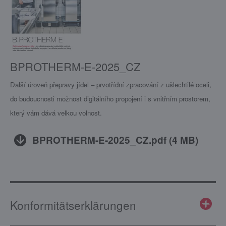
BPROTHERM-E-2025_CZ
Další úroveň přepravy jídel – prvotřídní zpracování z ušlechtilé oceli,
do budoucnosti možnost digitálního propojení i s vnitřním prostorem,
který vám dává velkou volnost.
BPROTHERM-E-2025_CZ.pdf
(
4 MB
)
Konformitätserklärungen