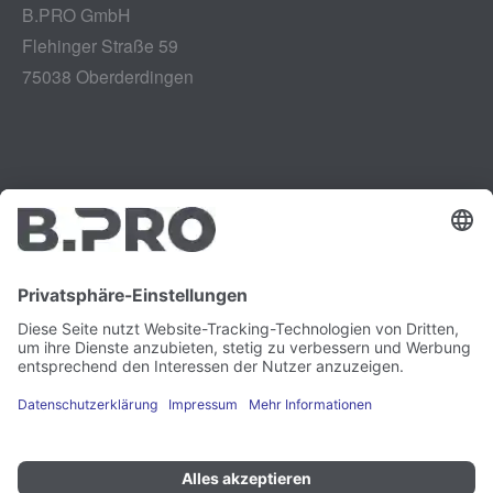
B.PRO GmbH
Flehinger Straße 59
75038 Oberderdingen
Impressum
Instagram
Datenschutz
LinkedIn
Rechtliches
YouTube
Schwachstellenmeldung
Karriere
Presse
Newsletter
Cookie-Präferenzen