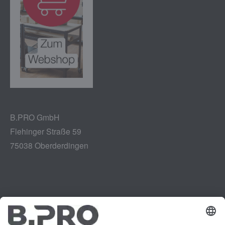
B.PRO GmbH
Flehinger Straße 59
75038 Oberderdingen
Impressum
Instagram
Datenschutz
LinkedIn