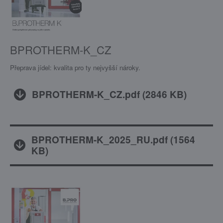
BPROTHERM-K_CZ
Přeprava jídel: kvalita pro ty nejvyšší nároky.
BPROTHERM-K_CZ.pdf
(
2846 KB
)
BPROTHERM-K_2025_RU.pdf
(
1564
KB
)