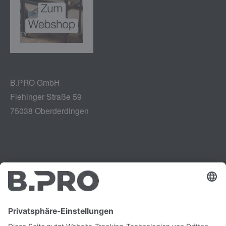
B.PRO GmbH
Flehinger Straße 59
75038 Oberderdingen
Impressum
Instagram
Datenschutz
LinkedIn
Rechtliches
YouTube
Schwachstellenmeldung