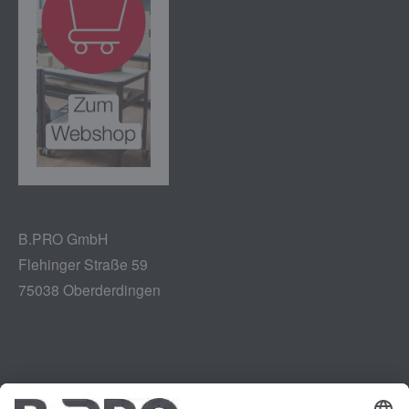
B.PRO GmbH
Flehinger Straße 59
75038 Oberderdingen
Impressum
Instagram