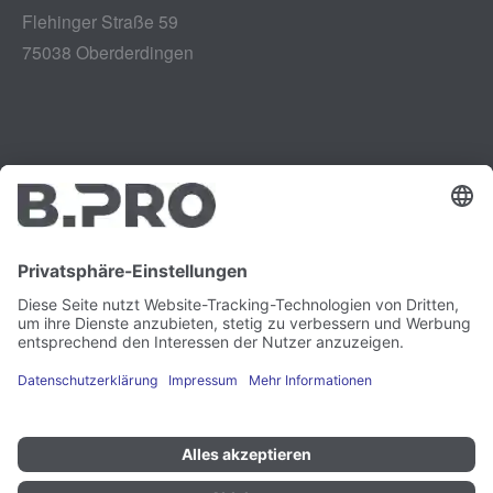
Flehinger Straße 59
75038 Oberderdingen
Impressum
Instagram
Datenschutz
LinkedIn
Rechtliches
YouTube
Schwachstellenmeldung
Karriere
Presse
Newsletter
Cookie-Präferenzen