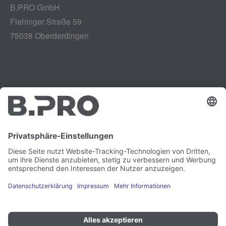
B.PRO GmbH
Flehinger Straße 59
75038 Oberderdingen
Impressum
Instagram
Datenschutz
LinkedIn
Rechtliches
YouTube
Schwachstellenmeldung
Karriere
Presse
Newsletter
Cookie-Präferenzen