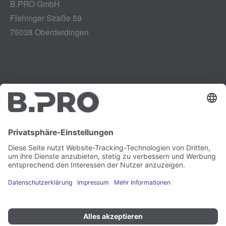
B.PRO GmbH
Flehinger Straße 59
75038 Oberderdingen
Impressum
Instagram
Datenschutz
LinkedIn
Rechtliches
YouTube
Schwachstellenmeldung
Karriere
Presse
Newsletter
Cookie-Präferenzen