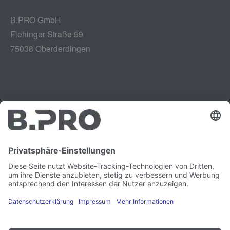
B.PRO GmbH
Flehinger Straße 59
75038 Oberderdingen
Impressum
Instagram
Datenschutz
LinkedIn
Rechtliches
YouTube
Schwachstellenmeldung
Karriere
Presse
Newsletter
Cookie-Präferenzen