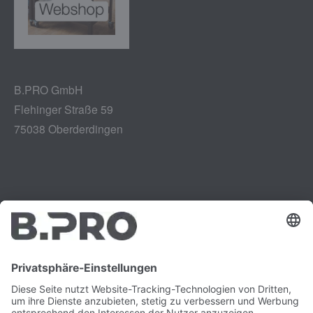
B.PRO GmbH
Flehinger Straße 59
75038 Oberderdingen
Impressum
Instagram
Datenschutz
LinkedIn
Rechtliches
YouTube
Schwachstellenmeldung
Karriere