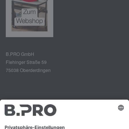
B.PRO GmbH
Flehinger Straße 59
75038 Oberderdingen
Impressum
Instagram
Datenschutz
LinkedIn
Rechtliches
YouTube