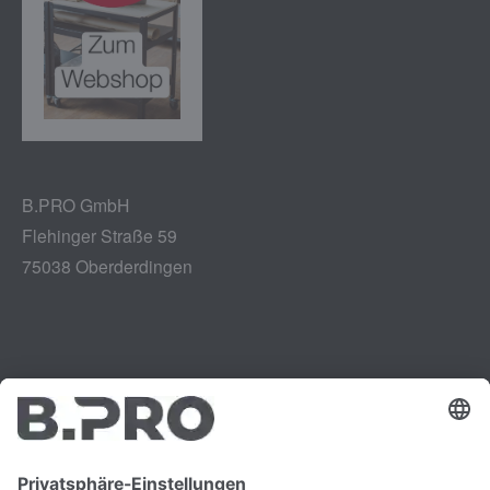
B.PRO GmbH
Flehinger Straße 59
75038 Oberderdingen
Impressum
Instagram
Datenschutz
LinkedIn
Rechtliches
YouTube