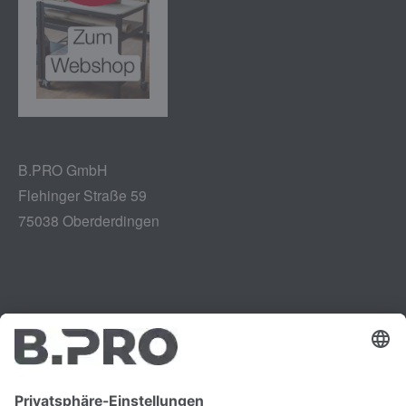
B.PRO GmbH
Flehinger Straße 59
75038 Oberderdingen
Impressum
Instagram
Datenschutz
LinkedIn
Rechtliches
YouTube