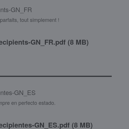
ents-GN_FR
parfaits, tout simplement !
cipients-GN_FR.pdf
(
8 MB
)
entes-GN_ES
empre en perfecto estado.
cipientes-GN_ES.pdf
(
8 MB
)