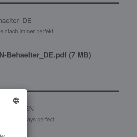
aelter_DE
 einfach immer perfekt.
-Behaelter_DE.pdf
(
7 MB
)
tainers_EN
 simply always perfect.