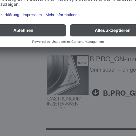
B.PRO_GN
B.PRO_GN-inz
Onmisbaar – en gew
B.PRO_GN