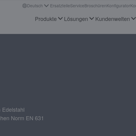
Deutsch
Ersatzteile
Service
Broschüren
Konfigurator
Ko
Produkte
Lösungen
Kundenwelten
m Edelstahl
schen Norm EN 631