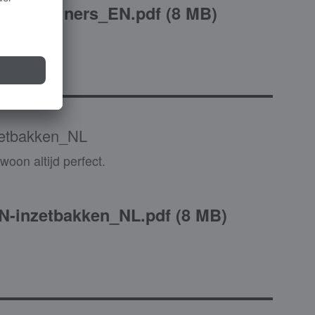
-containers_EN.pdf
(
8 MB
)
etbakken_NL
oon altijd perfect.
-inzetbakken_NL.pdf
(
8 MB
)