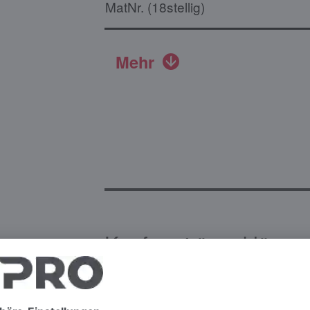
MatNr. (18stellig)
Mehr
Konformitätserklärun