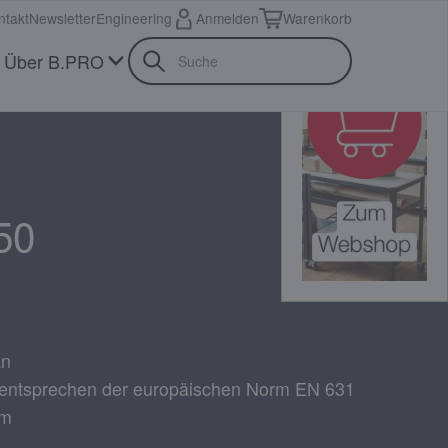
ntakt
Newsletter
Engineering
Anmelden
Warenkorb
Über B.PRO
50
an
 entsprechen der europäischen Norm EN 631
mm