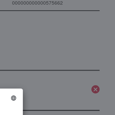
000000000000575662
gen