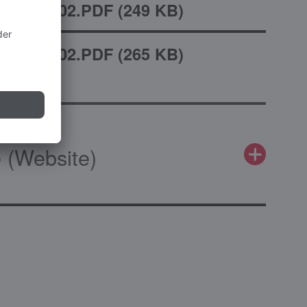
372582_02.PDF
(
249 KB
)
372581_02.PDF
(
265 KB
)
 (Website)