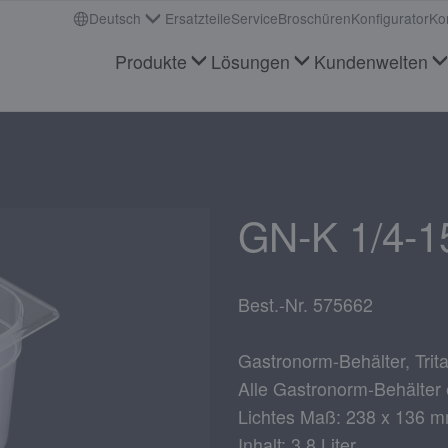
Deutsch
Ersatzteile
Service
Broschüren
Konfigurator
Ko
Produkte
Lösungen
Kundenwelten
GN-K 1/4-1
Best.-Nr. 575662
Gastronorm-Behälter, Trit
Alle Gastronorm-Behälter
Lichtes Maß: 238 x 136 
Inhalt: 3,8 Liter