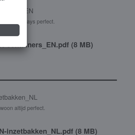
tainers_EN
 simply always perfect.
-containers_EN.pdf
(
8 MB
)
etbakken_NL
oon altijd perfect.
-inzetbakken_NL.pdf
(
8 MB
)