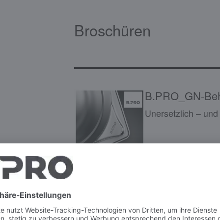
Broschüren
B.PRO_GN-Beh
Unersetzlich – und
B.PRO_GN