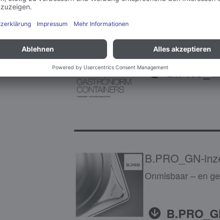
B.PRO_GN-con
Irreplaceable – and
B.PRO_GN
B.PRO_GN-inz
Onmisbaar – en gew
B.PRO_GN