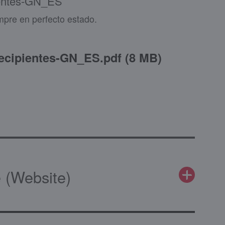
entes-GN_ES
empre en perfecto estado.
cipientes-GN_ES.pdf
(
8 MB
)
 (Website)