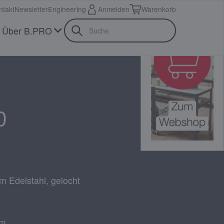
ntakt
Newsletter
Engineering
Anmelden
Warenkorb
Über B.PRO
0
m Edelstahl, gelocht
mm