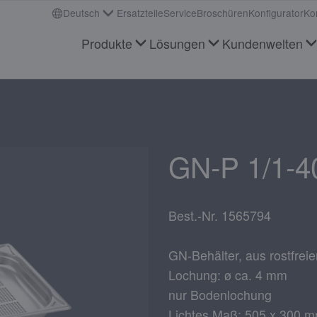
Deutsch
Ersatzteile
Service
Broschüren
Konfigurator
Ko
Produkte
Lösungen
Kundenwelten
GN-P 1/1-4
Best.-Nr. 1565794
GN-Behälter, aus rostfreie
Lochung: ø ca. 4 mm
nur Bodenlochung
Lichtes Maß: 505 x 300 