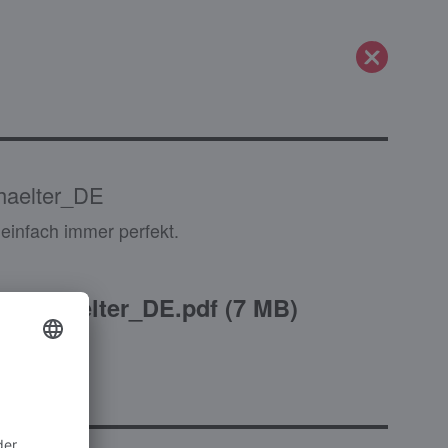
aelter_DE
 einfach immer perfekt.
-Behaelter_DE.pdf
(
7 MB
)