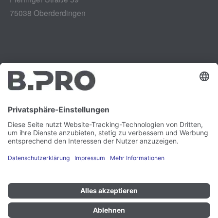
75038 Oberderdingen
Impressum
Instagram
Datenschutz
LinkedIn
Rechtliches
YouTube
Schwachstellenmeldung
Karriere
Presse
Newsletter
Cookie-Präferenzen