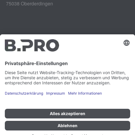
75038 Oberderdingen
Impressum
Instagram
Datenschutz
LinkedIn
Rechtliches
YouTube
Schwachstellenmeldung
Karriere
Presse
Newsletter
Cookie-Präferenzen