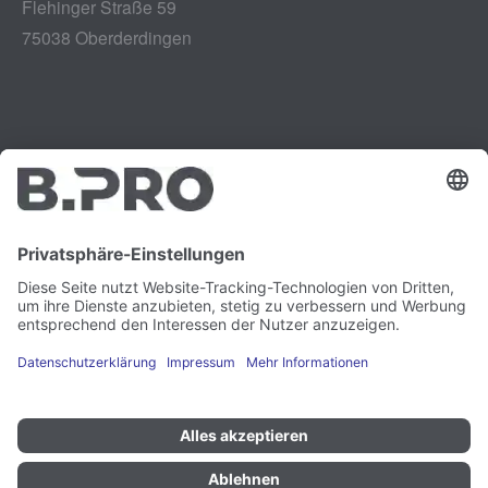
Flehinger Straße 59
75038 Oberderdingen
Impressum
Instagram
Datenschutz
LinkedIn
Rechtliches
YouTube
Schwachstellenmeldung
Karriere
Presse
Newsletter
Cookie-Präferenzen